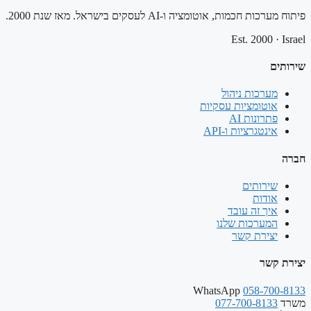
פיתוח מערכות חכמות, אוטומציה ו-AI לעסקים בישראל. מאז שנת 2000.
Est. 2000
·
Israel
שירותים
מערכות ניהול
אוטומציות עסקיות
פתרונות AI
אינטגרציות ו-API
חברה
שירותים
אודות
איך זה עובד
המערכות שלנו
יצירת קשר
יצירת קשר
WhatsApp
058-700-8133
משרד
077-700-8133