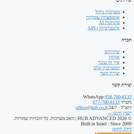
שירותים
מערכות ניהול
אוטומציות עסקיות
פתרונות AI
אינטגרציות ו-API
חברה
שירותים
אודות
איך זה עובד
המערכות שלנו
יצירת קשר
יצירת קשר
WhatsApp
058-700-8133
משרד
077-700-8133
דוא"ל · 24/7
office@hub.co.il
ייעוץ חינם
←
© 2026 HUB ADVANCED | האב מערכות. כל הזכויות שמורות.
Built in Israel · Since 2000
דילוג לתוכן