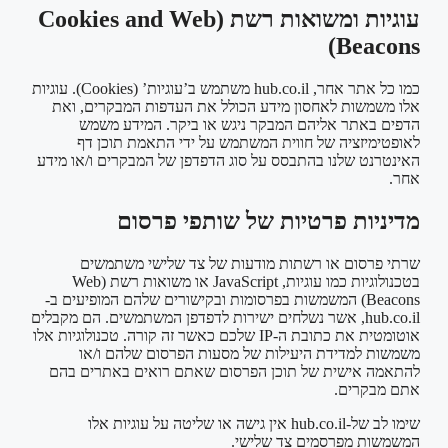
עוגיות ומשואות רשת (Cookies and Web
Beacons)
כמו כל אתר אחר, hub.co.il משתמש ב’עוגיות’ (Cookies). עוגיות
אלו משמשות לאחסון מידע הכולל את העדפות המבקרים, ואת
הדפים באתר אליהם המבקר ניגש או ביקר. המידע משמש
לאופטימיזציה של חווית המשתמש על ידי התאמת תוכן דף
האינטרנט שלנו בהתבסס על סוג הדפדפן של המבקרים ו/או מידע
אחר.
מדיניות פרטיות של שותפי פרסום
שרתי פרסום או רשתות מודעות של צד שלישי משתמשים
בטכנולוגיות כמו עוגיות, JavaScript או משואות רשת (Web
Beacons) המשמשות בפרסומות ובקישורים שלהם המופיעים ב-
hub.co.il, אשר נשלחים ישירות לדפדפן המשתמשים. הם מקבלים
אוטומטית את כתובת ה-IP שלכם כאשר זה קורה. טכנולוגיות אלו
משמשות למדידת היעילות של מסעות הפרסום שלהם ו/או
להתאמה אישית של תוכן הפרסום שאתם רואים באתרים בהם
אתם מבקרים.
שימו לב של-hub.co.il אין גישה או שליטה על עוגיות אלו
המשמשות מפרסמים צד שלישי.