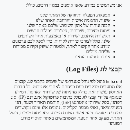
אנו משתמשים במידע שאנו אוספים במגוון דרכים, כולל:
אספקה, הפעלה ותחזוקה של האתר שלנו
שיפור, התאמה אישית והרחבת האתר שלנו
הבנה וניתוח של אופן השימוש שלכם באתר שלנו
פיתוח מוצרים, שירותים, פיצ’רים ויכולות חדשים
תקשורת איתכם, ישירות או באמצעות אחד השותפים
שלנו, כולל לצורכי שירות לקוחות, כדי לספק לכם עדכונים
ומידע אחר הקשור לאתר, ולמטרות שיווק וקידום מכירות
שליחת מיילים
איתור ומניעת הונאות
קבצי לוג (Log Files)
hub.co.il פועל לפי נוהל סטנדרטי של שימוש בקבצי לוג. קבצים
אלו מתעדים מבקרים בעת כניסתם לאתרי אינטרנט. כל חברות
האחסון עושות זאת כחלק מהניתוח של שירותי האחסון. המידע
שנאסף על ידי קבצי לוג כולל כתובות פרוטוקול אינטרנט (IP), סוג
דפדפן, ספק שירותי אינטרנט (ISP), חותמת תאריך ושעה, דפי
הפניה/יציאה, ואולי מספר הקליקים. נתונים אלו אינם מקושרים
למידע המאפשר זיהוי אישי. מטרת המידע היא ניתוח מגמות, ניהול
האתר, מעקב אחר תנועת המשתמשים באתר ואיסוף מידע
דמוגרפי.