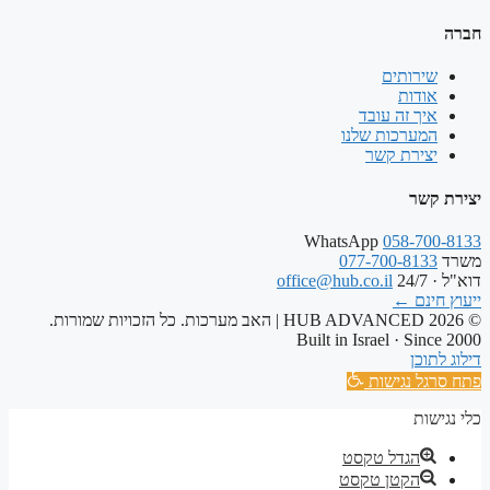
חברה
שירותים
אודות
איך זה עובד
המערכות שלנו
יצירת קשר
יצירת קשר
WhatsApp
058-700-8133
משרד
077-700-8133
דוא"ל · 24/7
office@hub.co.il
ייעוץ חינם
←
© 2026 HUB ADVANCED | האב מערכות. כל הזכויות שמורות.
Built in Israel · Since 2000
דילוג לתוכן
פתח סרגל נגישות
כלי נגישות
הגדל טקסט
הקטן טקסט