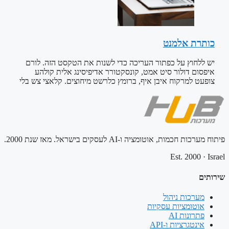
כותרת אלמנט
יש ללחוץ על כפתור העריכה כדי לשנות את הטקסט הזה. לורם
איפסום דולור סיט אמט, קונסקטורר אדיפיסינג אלית קולהע
צופעט למרקוח איבן איף, ברומץ כלרשט מיחוצים. קלאצי צש בלי
פיתוח מערכות חכמות, אוטומציה ו-AI לעסקים בישראל. מאז שנת 2000.
Est. 2000
·
Israel
שירותים
מערכות ניהול
אוטומציות עסקיות
פתרונות AI
אינטגרציות ו-API