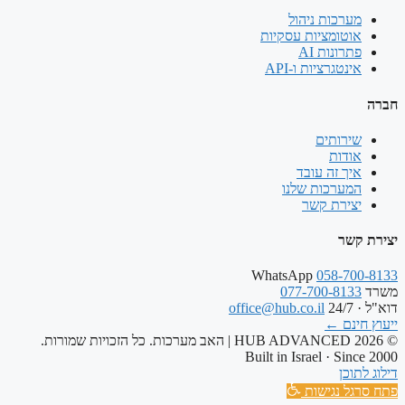
מערכות ניהול
אוטומציות עסקיות
פתרונות AI
אינטגרציות ו-API
חברה
שירותים
אודות
איך זה עובד
המערכות שלנו
יצירת קשר
יצירת קשר
WhatsApp
058-700-8133
משרד
077-700-8133
דוא"ל · 24/7
office@hub.co.il
ייעוץ חינם
←
© 2026 HUB ADVANCED | האב מערכות. כל הזכויות שמורות.
Built in Israel · Since 2000
דילוג לתוכן
פתח סרגל נגישות