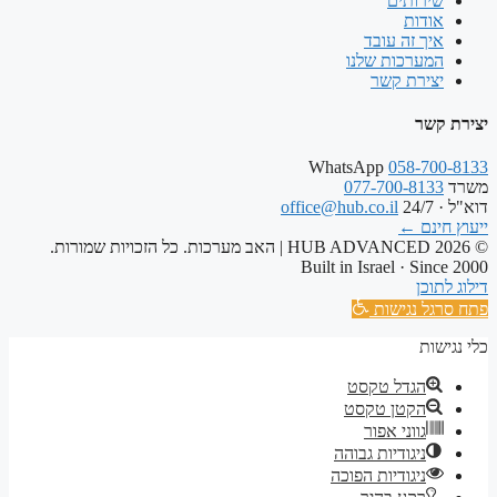
שירותים
אודות
איך זה עובד
המערכות שלנו
יצירת קשר
יצירת קשר
WhatsApp
058-700-8133
משרד
077-700-8133
דוא"ל · 24/7
office@hub.co.il
ייעוץ חינם
←
© 2026 HUB ADVANCED | האב מערכות. כל הזכויות שמורות.
Built in Israel · Since 2000
דילוג לתוכן
פתח סרגל נגישות
כלי נגישות
הגדל טקסט
הקטן טקסט
גווני אפור
ניגודיות גבוהה
ניגודיות הפוכה