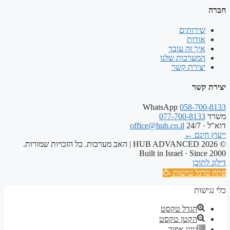
חברה
שירותים
אודות
איך זה עובד
המערכות שלנו
יצירת קשר
יצירת קשר
WhatsApp
058-700-8133
משרד
077-700-8133
דוא"ל · 24/7
office@hub.co.il
ייעוץ חינם
←
© 2026 HUB ADVANCED | האב מערכות. כל הזכויות שמורות.
Built in Israel · Since 2000
דילוג לתוכן
פתח סרגל נגישות
כלי נגישות
הגדל טקסט
הקטן טקסט
גווני אפור