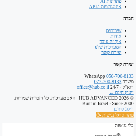
פתרונות AI
אינטגרציות ו-API
חברה
שירותים
אודות
איך זה עובד
המערכות שלנו
יצירת קשר
יצירת קשר
WhatsApp
058-700-8133
משרד
077-700-8133
דוא"ל · 24/7
office@hub.co.il
ייעוץ חינם
←
© 2026 HUB ADVANCED | האב מערכות. כל הזכויות שמורות.
Built in Israel · Since 2000
דילוג לתוכן
פתח סרגל נגישות
כלי נגישות