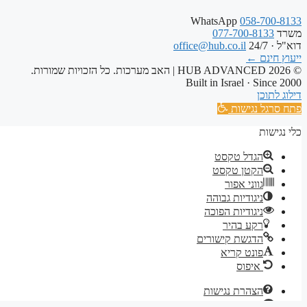
WhatsApp
058-700-8133
משרד
077-700-8133
דוא"ל · 24/7
office@hub.co.il
ייעוץ חינם
←
© 2026 HUB ADVANCED | האב מערכות. כל הזכויות שמורות.
Built in Israel · Since 2000
דילוג לתוכן
פתח סרגל נגישות
כלי נגישות
הגדל טקסט
הקטן טקסט
גווני אפור
ניגודיות גבוהה
ניגודיות הפוכה
רקע בהיר
הדגשת קישורים
פונט קריא
איפוס
הצהרת נגישות
מדיניות הפרטיות