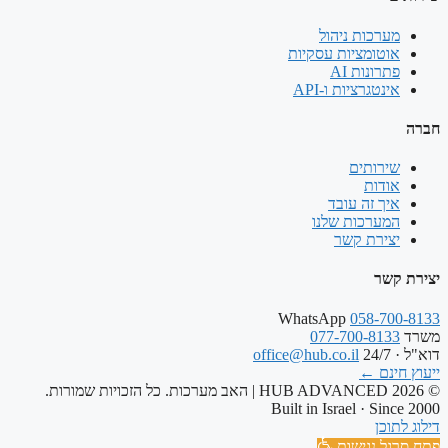
מערכות ניהול
אוטומציות עסקיות
פתרונות AI
אינטגרציות ו-API
חברה
שירותים
אודות
איך זה עובד
המערכות שלנו
יצירת קשר
יצירת קשר
WhatsApp
058-700-8133
משרד
077-700-8133
דוא"ל · 24/7
office@hub.co.il
ייעוץ חינם
←
© 2026 HUB ADVANCED | האב מערכות. כל הזכויות שמורות.
Built in Israel · Since 2000
דילוג לתוכן
פתח סרגל נגישות