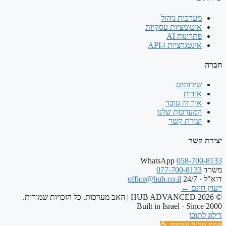
מערכות ניהול
אוטומציות עסקיות
פתרונות AI
אינטגרציות ו-API
חברה
שירותים
אודות
איך זה עובד
המערכות שלנו
יצירת קשר
יצירת קשר
WhatsApp
058-700-8133
משרד
077-700-8133
דוא"ל · 24/7
office@hub.co.il
ייעוץ חינם
←
© 2026 HUB ADVANCED | האב מערכות. כל הזכויות שמורות.
Built in Israel · Since 2000
דילוג לתוכן
פתח סרגל נגישות