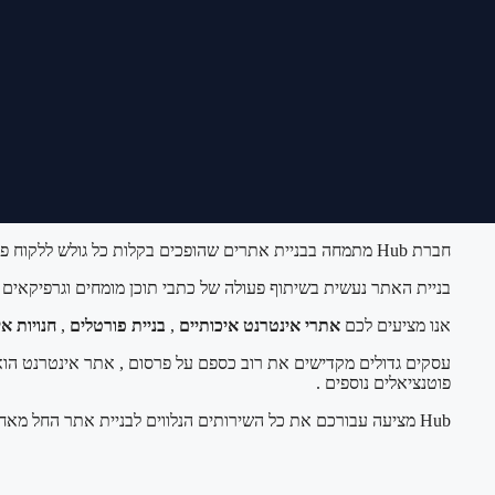
חברת Hub מתמחה בבניית אתרים שהופכים בקלות כל גולש ללקוח פוטנציאלי , כבעל עסק אנו בטוחים שזו המטרה שלך ואנו פה כדי להוביל אותך אל המטרה במהירות האפשרית .
בניית האתר נעשית בשיתוף פעולה של כתבי תוכן מומחים וגרפיקאים
אנו מציעים לכם
אתרי אינטרנט איכותיים
,
בניית פורטלים
,
חנויות א
עסקים גדולים מקדישים את רוב כספם על פרסום , אתר אינטרנט הוא 
פוטנציאלים נוספים .
Hub מציעה עבורכם את כל השירותים הנלווים לבניית אתר החל מאחסון אתרים ועד קידום האתר שלכם למקומות הראשונים ב Google ובנוסף