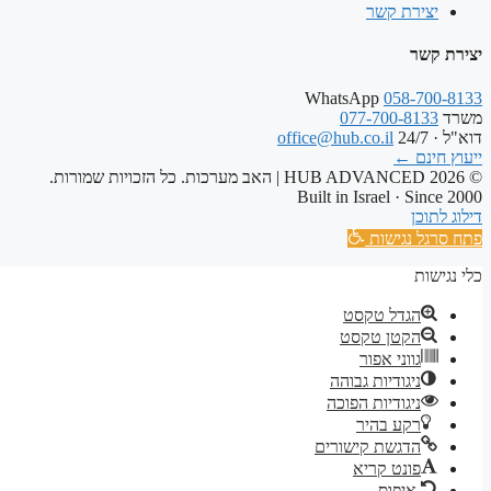
יצירת קשר
יצירת קשר
WhatsApp
058-700-8133
משרד
077-700-8133
דוא"ל · 24/7
office@hub.co.il
ייעוץ חינם
←
© 2026 HUB ADVANCED | האב מערכות. כל הזכויות שמורות.
Built in Israel · Since 2000
דילוג לתוכן
פתח סרגל נגישות
כלי נגישות
הגדל טקסט
הקטן טקסט
גווני אפור
ניגודיות גבוהה
ניגודיות הפוכה
רקע בהיר
הדגשת קישורים
פונט קריא
איפוס