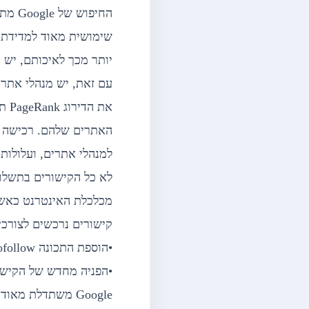
החיפ
שימושית מאוד למדידת ע
יותר מכך לאיכותם, יש 
עם זאת, יש מנהלי אתרי
את 
למנהלי אתרים, ועלולות
לא כל הקישורים בתשלום
מכלכלת האינטרנט כאשר 
קישורים נרכשים לצורכי 
•הוספת התכונה rel=”nofollow” לתג <a>
•הפניה מחדש של הקישורים 
Google משתדלת מ