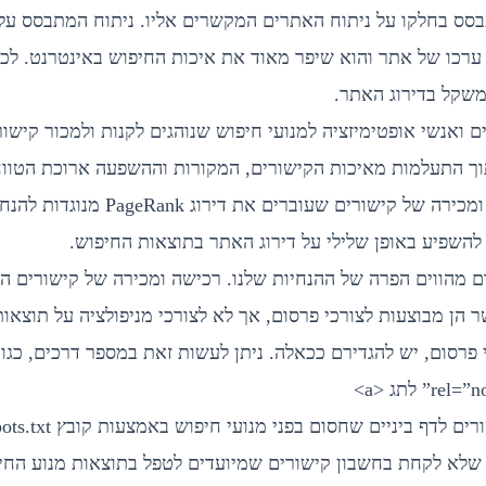
וש של Google מתבסס בחלקו על ניתוח האתרים המקשרים אליו. ניתוח המתבסס
רכו של אתר והוא שיפר מאוד את איכות החיפוש באינטרנט. לכמ
משקל בדירוג האתר.
ם ואנשי אופטימיזציה למנועי חיפוש שנוהגים לקנות ולמכור קישו
הדירוג PageRank תוך התעלמות מאיכות הקישורים, המקורות וההשפעה ארוכת ה
 להשפיע באופן שלילי על דירוג האתר בתוצאות החיפוש.
 מהווים הפרה של ההנחיות שלנו. רכישה ומכירה של קישורים הן
הן מבוצעות לצורכי פרסום, אך לא לצורכי מניפולציה על תוצאו
פרסום, יש להגדירם ככאלה. ניתן לעשות זאת במספר דרכים, כגון
לדף ביניים שחסום בפני מנועי חיפוש באמצעות קובץ robots.txt
אוד שלא לקחת בחשבון קישורים שמיועדים לטפל בתוצאות מנוע החי