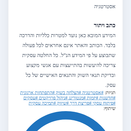
אסטרטגיה
כתב ויתור
המידע המובא כאן נועד למטרות כלליות והדרכה
בלבד. הכותב והאתר אינם אחראים לכל פעולה
שתבוצע על פי המידע הנ”ל. כל החלטה עסקית
צריכה להיעשות בהתייעצות עם אנשי מקצוע
ובדיקת תנאי השוק והתנאים האישיים של כל
עסק.
תגיות:
#אסטרטגיה
#הצלחה בשוק
#התפתחות ארגונית
#חדשנות
#יזמות
#מנטורינג
#ניהול פרויקטים
#עסקים
#פיתוח עסקי
#פריצת דרך
#שיווק
#תמיכה עסקית
שיתוף: