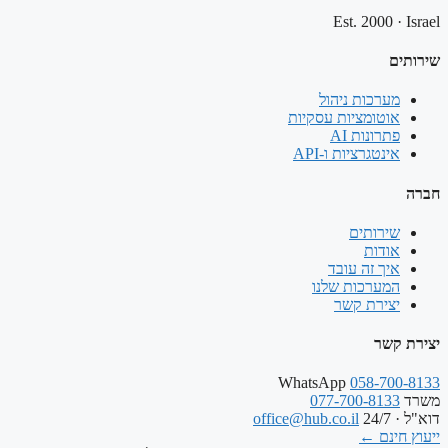
Est. 2000
·
Israel
שירותים
מערכות ניהול
אוטומציות עסקיות
פתרונות AI
אינטגרציות ו-API
חברה
שירותים
אודות
איך זה עובד
המערכות שלנו
יצירת קשר
יצירת קשר
WhatsApp
058-700-8133
משרד
077-700-8133
דוא"ל · 24/7
office@hub.co.il
ייעוץ חינם
←