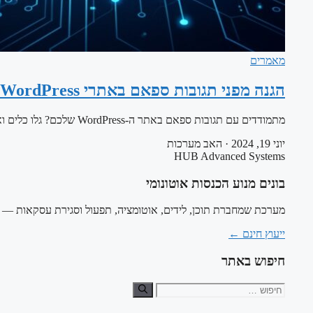
מאמרים
הגנה מפני תגובות ספאם באתרי WordPress
מתמודדים עם תגובות ספאם באתר ה-WordPress שלכם? גלו כלים ואסטרטגיות אוטומטיות כמו Akismet, Wordfence, ו-reCAPTCHA שיעזרו לכם לנהל ולמנוע ספאם בקלות, ולשפר…
יוני 19, 2024
·
האב מערכות
HUB Advanced Systems
בונים מנוע הכנסות אוטונומי
מערכת שמחברת תוכן, לידים, אוטומציה, תפעול וסגירת עסקאות — ב
ייעוץ חינם
←
חיפוש באתר
חיפוש: