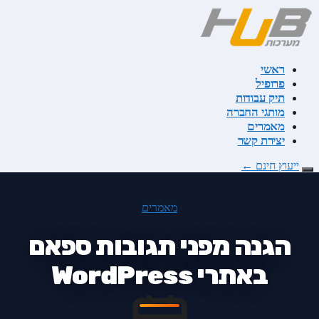
דלג
לתוכן
ראשי
פרופיל
תיק עבודות
מותגי החברה
מאמרים
יצירת קשר
ייעוץ חינם
←
מאמרים
הגנה מפני תגובות ספאם
באתרי WordPress