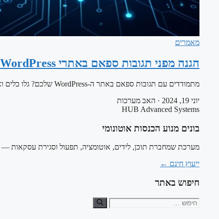
מאמרים
הגנה מפני תגובות ספאם באתרי WordPress
מתמודדים עם תגובות ספאם באתר ה-WordPress שלכם? גלו כלים ואסטרטגיות אוטומטיות כמו Akismet, Wordfence, ו-reCAPTCHA שיעזרו לכם לנהל ולמנוע ספאם בקלות, ולשפר…
יוני 19, 2024
·
האב מערכות
HUB Advanced Systems
בונים מנוע הכנסות אוטונומי
מערכת שמחברת תוכן, לידים, אוטומציה, תפעול וסגירת עסקאות — ב
ייעוץ חינם
←
חיפוש באתר
חיפוש: