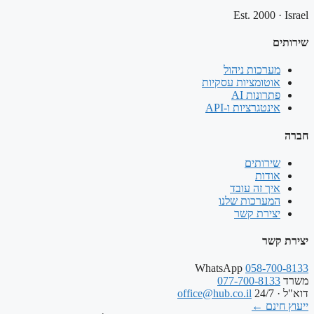
Est. 2000
·
Israel
שירותים
מערכות ניהול
אוטומציות עסקיות
פתרונות AI
אינטגרציות ו-API
חברה
שירותים
אודות
איך זה עובד
המערכות שלנו
יצירת קשר
יצירת קשר
WhatsApp
058-700-8133
משרד
077-700-8133
דוא"ל · 24/7
office@hub.co.il
ייעוץ חינם
←