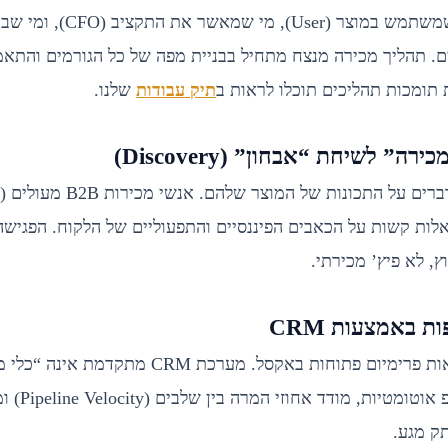
בחברת אנטרפרייז, מי שמשתמש במוצ
שונים. תהליך מכירה מנצח מתחיל בבניית מפה של כל הגורמים והת
תומכות תהליכים תוכלו לראות ב
תיק עבודות
שלנו.
א
שואלים שאלות קשות על הכאבים הפיננסיים והתפעוליים של הלקוח. הפגי
ץ, לא פיץ’ מכירתי.
אי אפשר לנהל 50 עסקאות פרימיום פתוחות באקסל. מערכ
ששולח התראות פול
תק מגע.