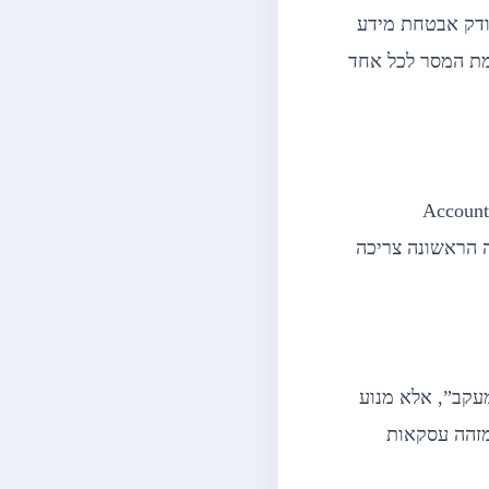
ר (User), מי שמאשר את התקציב (CFO), ומי שבודק אבטחת מידע
אמת המסר לכל אחד
נשי מכירות גרועים מדברים על התכונות של המוצר שלהם. אנשי מכירות B2B מעולים (Account
שה הראשונה צריכה
ת CRM מתקדמת אינה “כלי מעקב”, אלא מנוע
ו-אפ אוטומטיות, מודד אחוזי המרה בין שלבים (Pipeline Velocity) ומזהה עסקאות