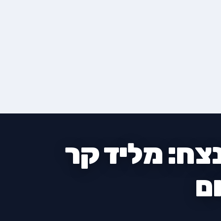
ות תהליך מכירה B2B מנצח: מליד קר
ם